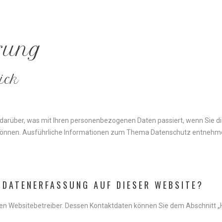
rung
ick
k darüber, was mit Ihren personenbezogenen Daten passiert, wenn Sie
den können. Ausführliche Informationen zum Thema Datenschutz entnehm
DATENERFASSUNG
AUF
DIESER
WEBSITE?
den Websitebetreiber. Dessen Kontaktdaten können Sie dem Abschnitt „Hi