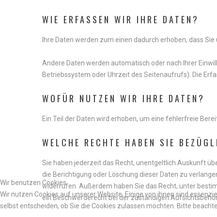
WIE
ERFASSEN
WIR
IHRE
DATEN?
Ihre Daten werden zum einen dadurch erhoben, dass Sie uns
Andere Daten werden automatisch oder nach Ihrer Einwill
Betriebssystem oder Uhrzeit des Seitenaufrufs). Die Erfa
WOFÜR
NUTZEN
WIR
IHRE
DATEN?
Ein Teil der Daten wird erhoben, um eine fehlerfreie Be
WELCHE
RECHTE
HABEN
SIE
BEZÜGL
Sie haben jederzeit das Recht, unentgeltlich Auskunft 
die Berichtigung oder Löschung dieser Daten zu verlangen.
Wir benutzen Cookies
widerrufen. Außerdem haben Sie das Recht, unter besti
Wir nutzen Cookies auf unserer Website. Einige von ihnen sind essenzie
ein Beschwerderecht bei der zuständigen Aufsichtsbehör
selbst entscheiden, ob Sie die Cookies zulassen möchten. Bitte beachte