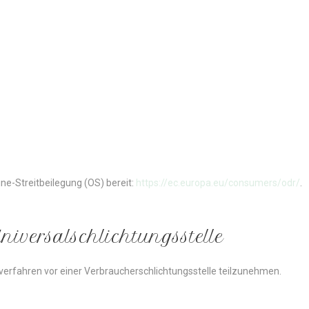
ine-Streitbeilegung (OS) bereit:
https://ec.europa.eu/consumers/odr/
.
niversal­schlichtungs­stelle
ngsverfahren vor einer Verbraucherschlichtungsstelle teilzunehmen.