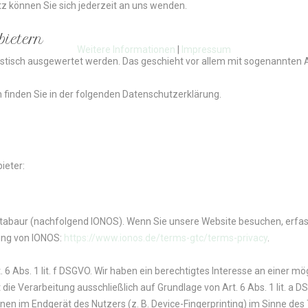
 können Sie sich jederzeit an uns wenden.
bietern
Weitere Informationen
|
Impressum
tistisch ausgewertet werden. Das geschieht vor allem mit sogenannte
 finden Sie in der folgenden Datenschutzerklärung.
ieter:
ntabaur (nachfolgend IONOS). Wenn Sie unsere Website besuchen, erfasst
ung von IONOS:
https://www.ionos.de/terms-gtc/terms-privacy
.
6 Abs. 1 lit. f DSGVO. Wir haben ein berechtigtes Interesse an einer mö
die Verarbeitung ausschließlich auf Grundlage von Art. 6 Abs. 1 lit. a 
en im Endgerät des Nutzers (z. B. Device-Fingerprinting) im Sinne des T