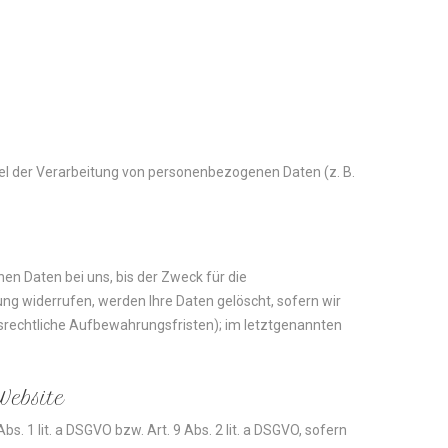
ttel der Verarbeitung von personenbezogenen Daten (z. B.
n Daten bei uns, bis der Zweck für die
ng widerrufen, werden Ihre Daten gelöscht, sofern wir
lsrechtliche Aufbewahrungsfristen); im letztgenannten
Website
. 1 lit. a DSGVO bzw. Art. 9 Abs. 2 lit. a DSGVO, sofern